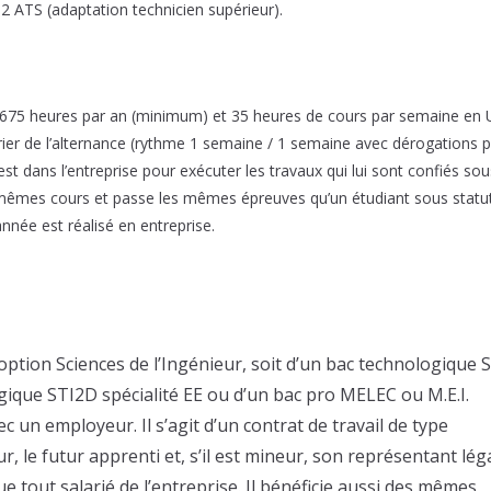
+2 ATS (adaptation technicien supérieur).
 675 heures par an (minimum) et 35 heures de cours par semaine en 
drier de l’alternance (rythme 1 semaine / 1 semaine avec dérogations 
est dans l’entreprise pour exécuter les travaux qui lui sont confiés sou
 les mêmes cours et passe les mêmes épreuves qu’un étudiant sous statu
année est réalisé en entreprise.
S option Sciences de l’Ingénieur, soit d’un bac technologique S.
gique STI2D spécialité EE ou d’un bac pro MELEC ou M.E.I.
 un employeur. Il s’agit d’un contrat de travail de type
r, le futur apprenti et, s’il est mineur, son représentant léga
e tout salarié de l’entreprise. Il bénéficie aussi des mêmes