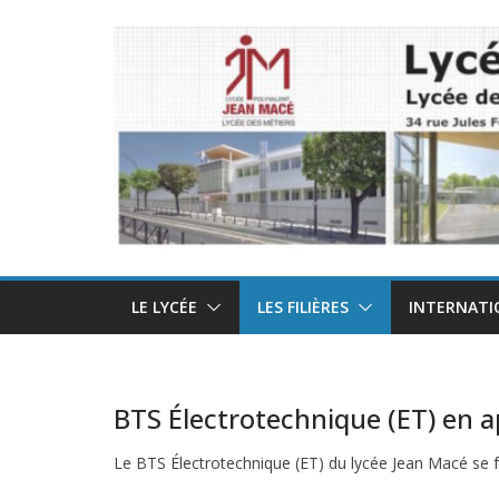
Passer
au
contenu
LE LYCÉE
LES FILIÈRES
INTERNATI
BTS Électrotechnique (ET) en 
Le BTS Électrotechnique (ET) du lycée Jean Macé se f