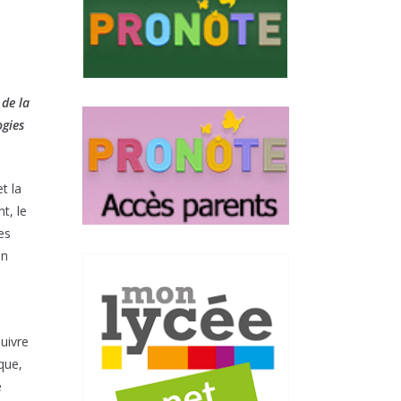
 de la
ogies
t la
t, le
es
en
uivre
que,
e