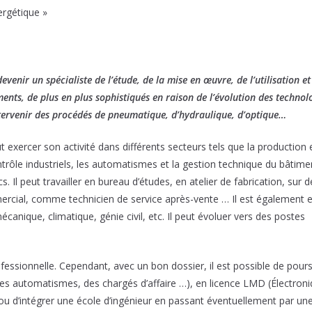
ergétique »
enir un spécialiste de l’étude, de la mise en œuvre, de l’utilisation et
nts, de plus en plus sophistiqués en raison de l’évolution des technol
intervenir des procédés de pneumatique, d’hydraulique, d’optique…
xercer son activité dans différents secteurs tels que la production e
trôle industriels, les automatismes et la gestion technique du bâtimen
. Il peut travailler en bureau d’études, en atelier de fabrication, sur d
rcial, comme technicien de service après-vente … Il est également 
anique, climatique, génie civil, etc. Il peut évoluer vers des postes
fessionnelle. Cependant, avec un bon dossier, il est possible de pours
des automatismes, des chargés d’affaire …), en licence LMD (Électroni
u d’intégrer une école d’ingénieur en passant éventuellement par un