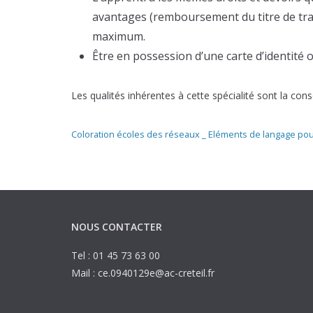
avantages (remboursement du titre de tra
maximum.
Être en possession d’une carte d’identité ou
Les qualités inhérentes à cette spécialité sont la consci
Coloration écoles des réseaux _ Eléments de langage pour
NOUS CONTACTER
Tel : 01 45 73 63 00
Mail : ce.0940129e@ac-creteil.fr