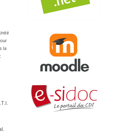
Unité
pour
s la
t
T.I.
l.