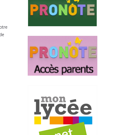
otre
nde