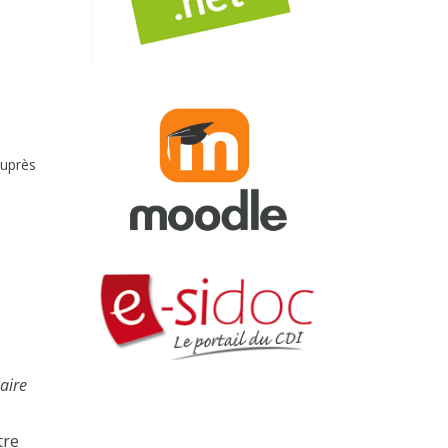
auprès
laire
tre