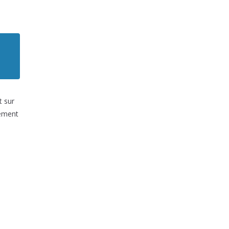
t sur
nement