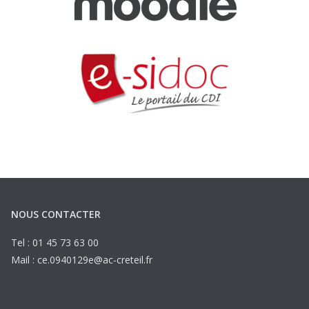
NOUS CONTACTER
Tel : 01 45 73 63 00
Mail : ce.0940129e@ac-creteil.fr