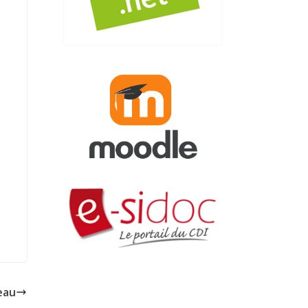
e
eau